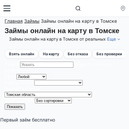
Главная
Займы
Займы онлайн на карту в Томске
Займы онлайн на карту в Томске
Займы онлайн на карту в Томске от реальных
Еще
МФО и МКК с лицензией от ЦБ! На
08.08.2026 подобрано микрозаймов онлайн
Взять онлайн
На карту
Без отказа
Без проверки
на карту в Томске 174 шт. суммой до 1 000
000 рублей, сроком до 1440 дн. по ставке от
Сумма
Введите сумму в
0 до 0.8% в день! Одобрение 91%! Вы можете
рублях
повысить шансы на получение денег -
Срок
сравнив и оформив онлайн-заявку сразу в
Еще условия
несколько МФО! Если Вам отклонили заявку
Выбрать регион
на выдачу крупной суммы, поделите ее на
несколько частей и возьмите денежный
Сортировать
микрозайм в Томске в разных МФО или МФК!
Показать
Первый заём бесплатно