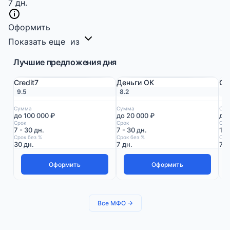
7 дн.
Оформить
Показать еще
из
Лучшие предложения дня
Credit7
Деньги ОК
СМ
9.5
8.2
8.
Сумма
Сумма
Сум
до 100 000 ₽
до 20 000 ₽
до 
Срок
Срок
Сро
7 - 30 дн.
7 - 30 дн.
1 -
Срок без %
Срок без %
Сро
30 дн.
7 дн.
7 д
Оформить
Оформить
Все МФО →