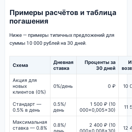
Примеры расчётов и таблица
погашения
Ниже — примеры типичных предложений для
суммы 10 000 рублей на 30 дней.
Дневная
Проценты за
И
Схема
ставка
30 дней
воз
Акция для
новых
0%/день
0 ₽
10 
клиентов (0%)
Стандарт —
0.5%/
1 500 ₽ (10
11 
0.5% в день
день
000×0,005×30)
Максимальная
0.8%/
2 400 ₽ (10
ставка — 0.8%
12 
день
000×0,008×30)