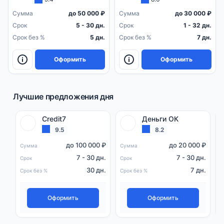
Сумма
до 50 000 ₽
Сумма
до 30 000 ₽
Срок
5 - 30 дн.
Срок
1 - 32 дн.
Срок без %
5 дн.
Срок без %
7 дн.
Оформить
Оформить
Лучшие предложения дня
Credit7
Деньги ОК
9.5
8.2
до 100 000 ₽
до 20 000 ₽
Сумма
Сумма
С
7 - 30 дн.
7 - 30 дн.
Срок
Срок
С
30 дн.
7 дн.
Срок без %
Срок без %
С
Оформить
Оформить