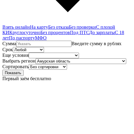
Взять онлайн
На карту
Без отказа
Без проверки
С плохой
КИ
Круглосуточно
Без процентов
Под ПТС
До зарплаты
С 18
лет
По паспорту
МФО
Сумма
Введите сумму в рублях
Срок
Еще условия
Выбрать регион
Сортировать
Показать
Первый заём бесплатно