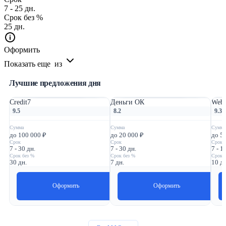
7 - 25 дн.
Срок без %
25 дн.
Оформить
Показать еще
из
Лучшие предложения дня
Credit7
Деньги ОК
Webb
9.5
8.2
9.3
Сумма
Сумма
Сумма
до 100 000 ₽
до 20 000 ₽
до 5
Срок
Срок
Срок
7 - 30 дн.
7 - 30 дн.
7 - 1
Срок без %
Срок без %
Срок 
30 дн.
7 дн.
10 дн
Оформить
Оформить