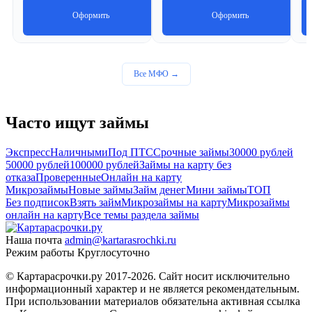
Оформить
Оформить
Все МФО →
Часто ищут займы
Экспресс
Наличными
Под ПТС
Срочные займы
30000 рублей
50000 рублей
100000 рублей
Займы на карту без
отказа
Проверенные
Онлайн на карту
Микрозаймы
Новые займы
Займ денег
Мини займы
ТОП
Без подписок
Взять займ
Микрозаймы на карту
Микрозаймы
онлайн на карту
Все темы раздела займы
Наша почта
admin@kartarasrochki.ru
Режим работы
Круглосуточно
© Картарасрочки.ру 2017-2026.
Сайт носит исключительно
информационный характер и не является рекомендательным.
При использовании материалов обязательна активная ссылка