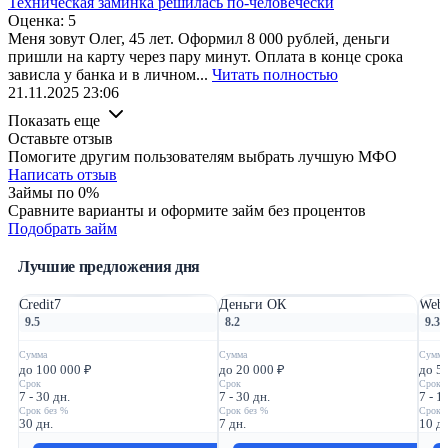
Техническая заминка решилась по-человечески
Оценка:
5
Меня зовут Олег, 45 лет. Оформил 8 000 рублей, деньги
пришли на карту через пару минут. Оплата в конце срока
зависла у банка и в личном...
Читать полностью
21.11.2025 23:06
Показать еще
Оставьте отзыв
Помогите другим пользователям выбрать лучшую МФО
Написать отзыв
Займы по 0%
Сравните варианты и оформите займ без процентов
Подобрать займ
Лучшие предложения дня
Credit7
Деньги ОК
Webb
9.5
8.2
9.3
Сумма
Сумма
Сумма
до 100 000 ₽
до 20 000 ₽
до 5
Срок
Срок
Срок
7 - 30 дн.
7 - 30 дн.
7 - 1
Срок без %
Срок без %
Срок 
30 дн.
7 дн.
10 дн