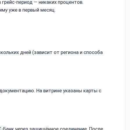
в грейс‑период — никаких процентов.
мму уже в первый месяц.
кольких дней (зависит от региона и способа
 документацию. На витрине указаны карты с
Т‑Банк через защищённое соединение. После