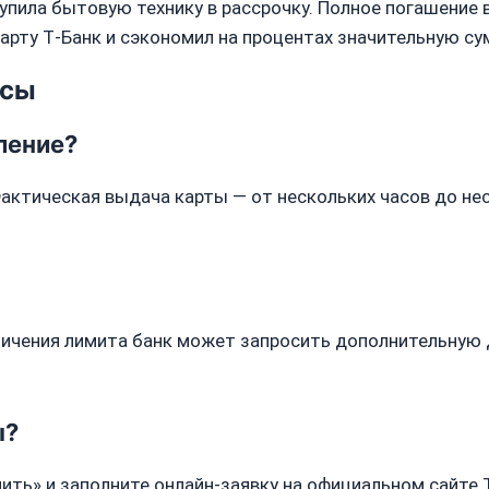
упила бытовую технику в рассрочку. Полное погашение 
карту Т‑Банк и сэкономил на процентах значительную су
осы
ление?
актическая выдача карты — от нескольких часов до нес
еличения лимита банк может запросить дополнительную
ы?
ить» и заполните онлайн‑заявку на официальном сайте 