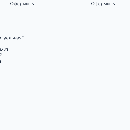
Оформить
Оформить
ртуальная"
имит
₽
в