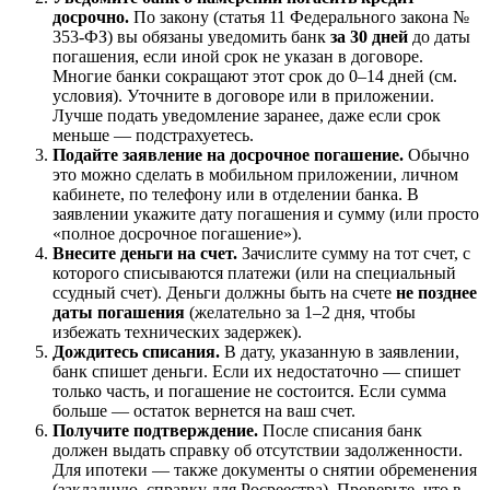
досрочно.
По закону (статья 11 Федерального закона №
353-ФЗ) вы обязаны уведомить банк
за 30 дней
до даты
погашения, если иной срок не указан в договоре.
Многие банки сокращают этот срок до 0–14 дней (см.
условия). Уточните в договоре или в приложении.
Лучше подать уведомление заранее, даже если срок
меньше — подстрахуетесь.
Подайте заявление на досрочное погашение.
Обычно
это можно сделать в мобильном приложении, личном
кабинете, по телефону или в отделении банка. В
заявлении укажите дату погашения и сумму (или просто
«полное досрочное погашение»).
Внесите деньги на счет.
Зачислите сумму на тот счет, с
которого списываются платежи (или на специальный
ссудный счет). Деньги должны быть на счете
не позднее
даты погашения
(желательно за 1–2 дня, чтобы
избежать технических задержек).
Дождитесь списания.
В дату, указанную в заявлении,
банк спишет деньги. Если их недостаточно — спишет
только часть, и погашение не состоится. Если сумма
больше — остаток вернется на ваш счет.
Получите подтверждение.
После списания банк
должен выдать справку об отсутствии задолженности.
Для ипотеки — также документы о снятии обременения
(закладную, справку для Росреестра). Проверьте, что в