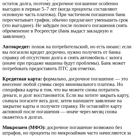
остаток долга, поэтому досрочное погашение особенно
выгодно в первые 5–7 лет (когда проценты составляют
основную часть платежа). При частичном погашении банк
пересчитывает график; обычно предлагают уменьшить срок
(это выгоднее). Не забудьте после полного погашения снять
обременение в Росреестре (банк выдаст закладную и
заявление).
Автокредит:
похож на потребительский, но есть нюанс: если
вы погасили кредит досрочно, нужно получить от банка
справку об отсутствии долга и снять автомобиль с залога
(иначе при продаже машины будут проблемы). Банк может
потребовать предоставить ПТС для отметки.
Кредитная карта:
формально, досрочное погашение — это
внесение любой суммы сверх минимального платежа. Но
специфика карты в том, что вы можете снова потратить
деньги, и долг восстановится. Если вы хотите закрыть карту,
сначала погасите весь долг, затем напишите заявление на
закрытие карты и получите справку. Не оставляйте карту
активной после погашения — иначе через месяц снова
окажетесь в долгах.
Микрозаем (МФО):
досрочное погашение возможно без
штрафов, но проценты по микрозаймам часто начисляются за