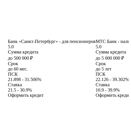
Банк «Санкт-Петербург» - для пенсионеров
МТС Банк - нал
5.0
5.0
Сумма кредита
Сумма кредита
до 500 000 ₽
до 5 000 000 ₽
Срок
Срок
до 60 мес.
до 5 лет
ПСК
ПСК
21.898 - 31.506%
22.126 - 39.302%
Ставка
Ставка
21.5 - 30.9%
10.9 - 39.9%
Оформить кредит
Оформить креди