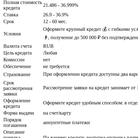
Полная стоимость
21.486 - 36.999%
кредита
Ставка
26.9 - 36.9%
Срок
12 - 60 мес.
Оформите крупный кредит 💰 с гибкими усл
Условия
👴, получение до 500 000 ₽ без подтвержден
Валюта счета
RUB
Цель кредита
Любая
Комиссии
нет
Обеспечение
не требуется
При оформлении кредита доступны два вариа
Страхование
Срок
Рассмотрение заявки на кредит занимает от
рассмотрения
заявки
Оформление
Оформите кредит удобным способом: в отдел
кредита
Форма выдачи
на счет/карту
Порядок
аннуитетные платежи
погашения
Описание
порядка
По вашему кредиту доступна отсрочка плате