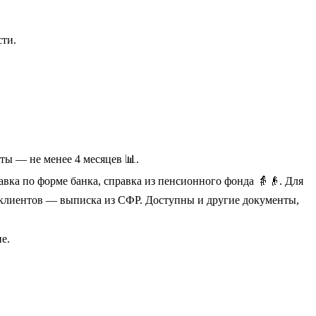
сти.
оты — не менее 4 месяцев 📊.
вка по форме банка, справка из пенсионного фонда 👵👴. Для
х клиентов — выписка из СФР. Доступны и другие документы,
е.