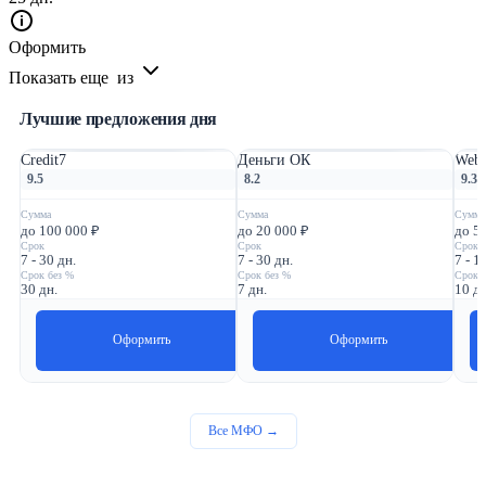
Оформить
Показать еще
из
Лучшие предложения дня
Credit7
Деньги ОК
Webb
9.5
8.2
9.3
Сумма
Сумма
Сумма
до 100 000 ₽
до 20 000 ₽
до 5
Срок
Срок
Срок
7 - 30 дн.
7 - 30 дн.
7 - 1
Срок без %
Срок без %
Срок 
30 дн.
7 дн.
10 дн
Оформить
Оформить
Все МФО →