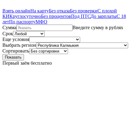
Взять онлайн
На карту
Без отказа
Без проверки
С плохой
КИ
Круглосуточно
Без процентов
Под ПТС
До зарплаты
С 18
лет
По паспорту
МФО
Сумма
Введите сумму в рублях
Срок
Еще условия
Выбрать регион
Сортировать
Показать
Первый заём бесплатно