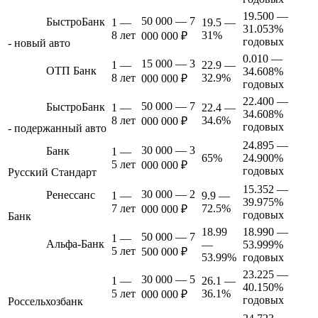
19.500 —
50 000 — 7
БыстроБанк
1 —
19.5 —
31.053%
8 лет
31%
000 000 ₽
годовых
- новый авто
0.010 —
15 000 — 3
1 —
22.9 —
ОТП Банк
34.608%
8 лет
32.9%
000 000 ₽
годовых
22.400 —
50 000 — 7
БыстроБанк
1 —
22.4 —
34.608%
8 лет
34.6%
000 000 ₽
годовых
- подержанный авто
24.895 —
30 000 — 3
Банк
1 —
65%
24.900%
5 лет
000 000 ₽
годовых
Русский Стандарт
15.352 —
30 000 — 2
Ренессанс
1 —
9.9 —
39.975%
7 лет
72.5%
000 000 ₽
годовых
Банк
18.99
18.990 —
50 000 — 7
1 —
Альфа-Банк
—
53.999%
5 лет
500 000 ₽
53.99%
годовых
23.225 —
30 000 — 5
1 —
26.1 —
40.150%
5 лет
36.1%
000 000 ₽
годовых
Россельхозбанк