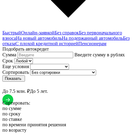
Быстрый
Онлайн-заявкой
Без справок
Без первоначального
взноса
На новый автомобиль
На подержанный автомобиль
Без
отказа
С плохой кредитной историей
Пенсионерам
Подобрать автокредит
Сумма
Введите сумму в рублях
Срок
Еще условия
Сортировать
Показать
До 7.5 млн. ₽
До 5 лет.
Сортировать:
по сумме
по сроку
по ставке
по времени принятия решения
по возрасту