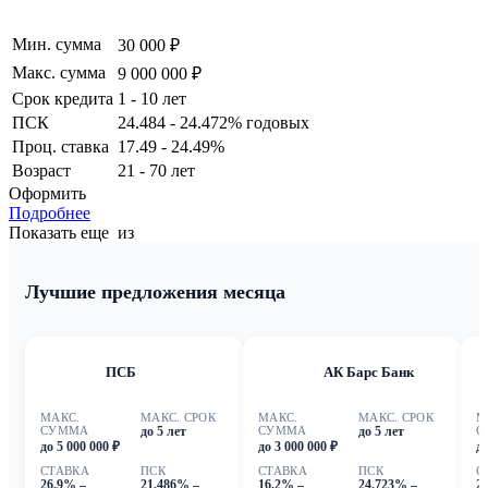
Мин. сумма
30 000 ₽
Макс. сумма
9 000 000 ₽
Срок кредита
1 - 10 лет
ПСК
24.484 - 24.472% годовых
Проц. ставка
17.49 - 24.49%
Возраст
21 - 70 лет
Оформить
Подробнее
Показать еще
из
Лучшие предложения месяца
ПСБ
АК Барс Банк
МАКС.
МАКС. СРОК
МАКС.
МАКС. СРОК
М
СУММА
до 5 лет
СУММА
до 5 лет
С
до 5 000 000 ₽
до 3 000 000 ₽
до
СТАВКА
ПСК
СТАВКА
ПСК
С
26.9% –
21.486% –
16.2% –
24.723% –
2