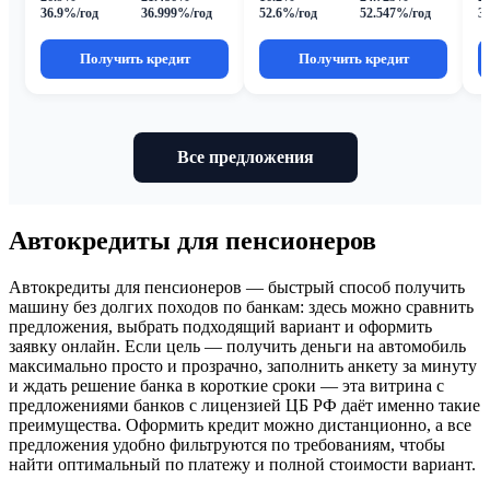
36.9%/год
36.999%/год
52.6%/год
52.547%/год
3
Получить кредит
Получить кредит
Все предложения
Автокредиты для пенсионеров
Автокредиты для пенсионеров — быстрый способ получить
машину без долгих походов по банкам: здесь можно сравнить
предложения, выбрать подходящий вариант и оформить
заявку онлайн. Если цель — получить деньги на автомобиль
максимально просто и прозрачно, заполнить анкету за минуту
и ждать решение банка в короткие сроки — эта витрина с
предложениями банков с лицензией ЦБ РФ даёт именно такие
преимущества. Оформить кредит можно дистанционно, а все
предложения удобно фильтруются по требованиям, чтобы
найти оптимальный по платежу и полной стоимости вариант.