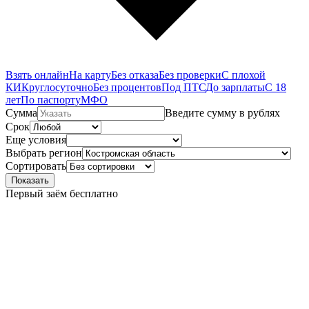
Взять онлайн
На карту
Без отказа
Без проверки
С плохой
КИ
Круглосуточно
Без процентов
Под ПТС
До зарплаты
С 18
лет
По паспорту
МФО
Сумма
Введите сумму в рублях
Срок
Еще условия
Выбрать регион
Сортировать
Показать
Первый заём бесплатно