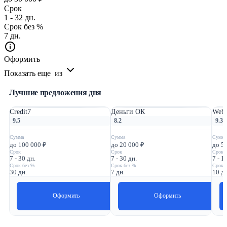
Срок
1 - 32 дн.
Срок без %
7 дн.
Оформить
Показать еще
из
Лучшие предложения дня
Credit7
Деньги ОК
Webb
9.5
8.2
9.3
Сумма
Сумма
Сумма
до 100 000 ₽
до 20 000 ₽
до 5
Срок
Срок
Срок
7 - 30 дн.
7 - 30 дн.
7 - 1
Срок без %
Срок без %
Срок 
30 дн.
7 дн.
10 дн
Оформить
Оформить