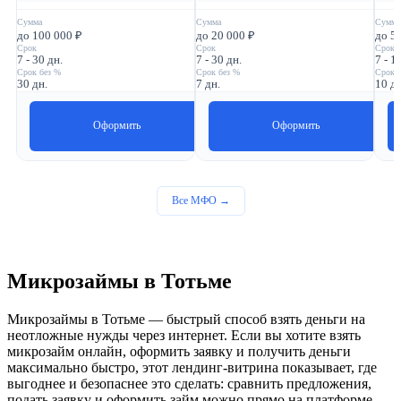
Сумма
Сумма
Сумма
до 100 000 ₽
до 20 000 ₽
до 5
Срок
Срок
Срок
7 - 30 дн.
7 - 30 дн.
7 - 1
Срок без %
Срок без %
Срок 
30 дн.
7 дн.
10 дн
Оформить
Оформить
Все МФО →
Микрозаймы в Тотьме
Микрозаймы в Тотьме — быстрый способ взять деньги на
неотложные нужды через интернет. Если вы хотите взять
микрозайм онлайн, оформить заявку и получить деньги
максимально быстро, этот лендинг‑витрина показывает, где
выгоднее и безопаснее это сделать: сравнить предложения,
подать заявку и оформить займ можно прямо на платформе,