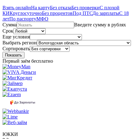
Взять онлайн
На карту
Без отказа
Без проверки
С плохой
КИ
Круглосуточно
Без процентов
Под ПТС
До зарплаты
С 18
лет
По паспорту
МФО
Сумма
Введите сумму в рублях
Срок
Еще условия
Выбрать регион
Сортировать
Показать
Первый заём бесплатно
ЮККИ