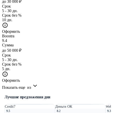
до 30 000 ₽
Срок
5 - 30 дн.
Срок без %
10 дн.
Оформить
Boostra
9.4
Сумма
до 50 000 ₽
Срок
5 - 30 дн.
Срок без %
5 дн.
Оформить
Показать еще
из
Лучшие предложения дня
Credit7
Деньги ОК
Webb
9.5
8.2
9.3