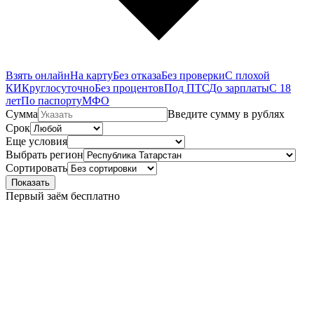
Взять онлайн
На карту
Без отказа
Без проверки
С плохой
КИ
Круглосуточно
Без процентов
Под ПТС
До зарплаты
С 18
лет
По паспорту
МФО
Сумма
Введите сумму в рублях
Срок
Еще условия
Выбрать регион
Сортировать
Показать
Первый заём бесплатно