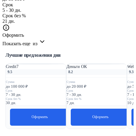
Срок
5 - 30 дн.
Срок без %
21 дн.
Оформить
Показать еще
из
Лучшие предложения дня
Credit7
Деньги ОК
Webb
9.5
8.2
9.3
Сумма
Сумма
Сумма
до 100 000 ₽
до 20 000 ₽
до 5
Срок
Срок
Срок
7 - 30 дн.
7 - 30 дн.
7 - 1
Срок без %
Срок без %
Срок 
30 дн.
7 дн.
10 дн
Оформить
Оформить