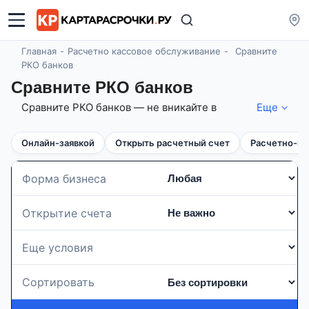
Главная
Расчетно кассовое обслуживание
Сравните
РКО банков
Сравните РКО банков
Сравните РКО банков — не вникайте в
Еще
мелкий шрифт, а смотрите, кто платит вам:
кэшбэк за остаток, переводы даром,
Онлайн-заявкой
Открыть расчетный счет
Расчетно-ка
эквайринг без комиссий. Выбирайте не банк
— выбирайте выгоду. За 3 минуты. Без
подвоха. На 08.08.2026 широкая линейка
Форма бизнеса
тарифов (от 26 банков), среди которых легко
выбрать удобный вариант! Обслуживание
Открытие счета
счета от 0 р., доходность на остаток средств
до 3%!
Еще условия
Сортировать