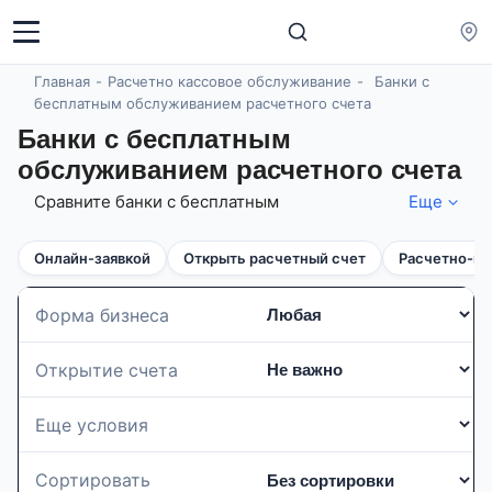
Главная
Расчетно кассовое обслуживание
Банки с
бесплатным обслуживанием расчетного счета
Банки с бесплатным
обслуживанием расчетного счета
Сравните банки с бесплатным
Еще
обслуживанием расчётного счёта — для ИП
и ООО. Выбирайте надёжные банки без
Онлайн-заявкой
Открыть расчетный счет
Расчетно-ка
ежемесячной платы, скрытых комиссий и с
бонусами: эквайрингом, кэшбэком, онлайн-
банкингом. На 09.08.2026 широкая линейка
Форма бизнеса
тарифов (от 26 банков), среди которых легко
выбрать удобный вариант! Обслуживание
Открытие счета
счета от 0 р., доходность на остаток средств
до 3%!
Еще условия
Сортировать