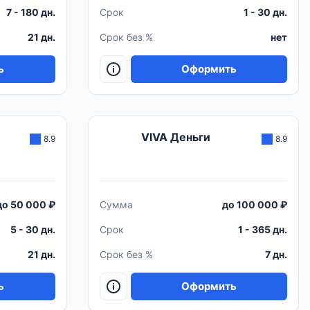
7 - 180 дн.
Срок
1 - 30 дн.
21 дн.
Срок без %
нет
ь
Оформить
VIVA Деньги
8.9
8.9
до 50 000 ₽
Сумма
до 100 000 ₽
5 - 30 дн.
Срок
1 - 365 дн.
21 дн.
Срок без %
7 дн.
ь
Оформить