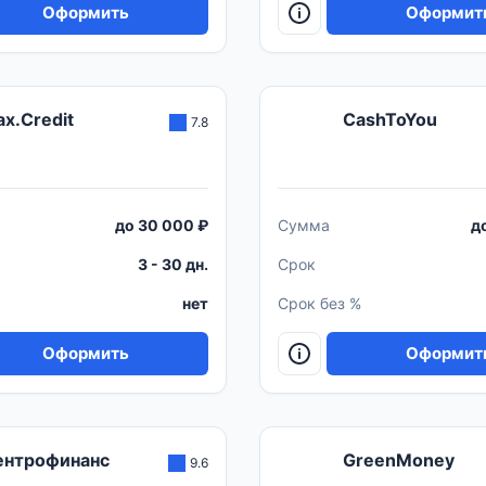
Оформить
Оформит
x.Credit
CashToYou
7.8
до 30 000 ₽
Сумма
д
3 - 30 дн.
Срок
нет
Срок без %
Оформить
Оформит
ентрофинанс
GreenMoney
9.6