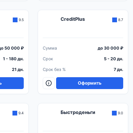
CreditPlus
9.5
8.7
до 50 000 ₽
Сумма
до 30 000 ₽
1 - 180 дн.
Срок
5 - 20 дн.
21 дн.
Срок без %
7 дн.
ь
Оформить
Быстроденьги
9.4
9.0