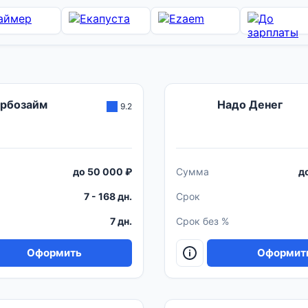
урбозайм
Надо Денег
9.2
до 50 000 ₽
Сумма
д
7 - 168 дн.
Срок
7 дн.
Срок без %
Оформить
Оформит