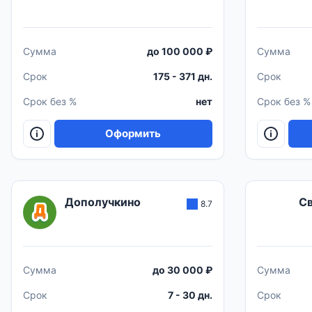
Сумма
до 100 000 ₽
Сумма
Срок
175 - 371 дн.
Срок
Срок без %
нет
Срок без %
Оформить
Дополучкино
С
8.7
Сумма
до 30 000 ₽
Сумма
Срок
7 - 30 дн.
Срок