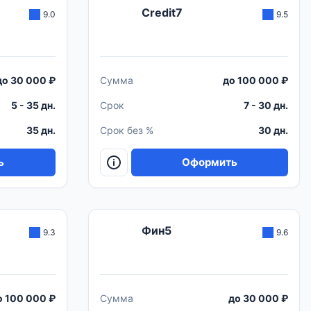
Credit7
9.0
9.5
до 30 000 ₽
Сумма
до 100 000 ₽
5 - 35 дн.
Срок
7 - 30 дн.
35 дн.
Срок без %
30 дн.
ь
Оформить
Фин5
9.3
9.6
о 100 000 ₽
Сумма
до 30 000 ₽