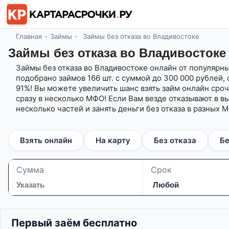
Главная
Займы
Займы без отказа во Владивостоке
Займы без отказа во Владивостоке
Займы без отказа во Владивостоке онлайн от популярны
подобрано займов 166 шт. с суммой до 300 000 рублей, 
91%! Вы можете увеличить шанс взять займ онлайн сроч
сразу в несколько МФО! Если Вам везде отказывают в 
несколько частей и занять деньги без отказа в разных 
Взять онлайн
На карту
Без отказа
Бе
Введите сумму в рублях
Сумма
Срок
Первый заём бесплатно