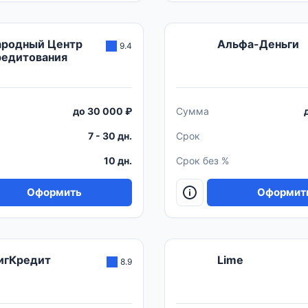
ародный Центр
Альфа-Деньги
9.4
едитования
до 30 000 ₽
Сумма
7 - 30 дн.
Срок
10 дн.
Срок без %
Оформить
Оформит
игКредит
Lime
8.9