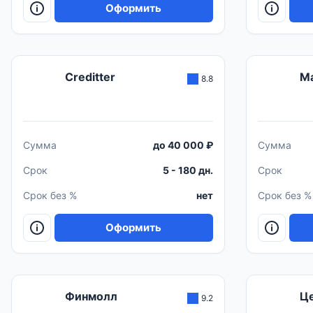
Оформить
Creditter
Ma
8.8
Сумма
до 40 000 ₽
Сумма
Срок
5 - 180 дн.
Срок
Срок без %
нет
Срок без %
Оформить
Финмолл
Ц
9.2