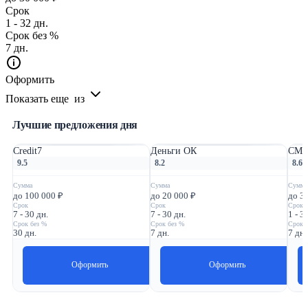
Срок
1 - 32 дн.
Срок без %
7 дн.
Оформить
Показать еще
из
Лучшие предложения дня
Credit7
Деньги ОК
СМС
9.5
8.2
8.6
Сумма
Сумма
Сумма
до 100 000 ₽
до 20 000 ₽
до 3
Срок
Срок
Срок
7 - 30 дн.
7 - 30 дн.
1 - 3
Срок без %
Срок без %
Срок 
30 дн.
7 дн.
7 дн.
Оформить
Оформить