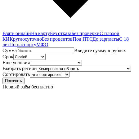
Взять онлайн
На карту
Без отказа
Без проверки
С плохой
КИ
Круглосуточно
Без процентов
Под ПТС
До зарплаты
С 18
лет
По паспорту
МФО
Сумма
Введите сумму в рублях
Срок
Еще условия
Выбрать регион
Сортировать
Показать
Первый заём бесплатно