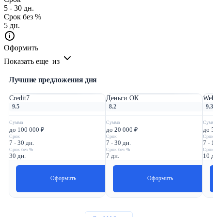
5 - 30 дн.
Срок без %
5 дн.
Оформить
Показать еще
из
Лучшие предложения дня
Credit7
Деньги ОК
Webb
9.5
8.2
9.3
Сумма
Сумма
Сумма
до 100 000 ₽
до 20 000 ₽
до 5
Срок
Срок
Срок
7 - 30 дн.
7 - 30 дн.
7 - 1
Срок без %
Срок без %
Срок 
30 дн.
7 дн.
10 дн
Оформить
Оформить