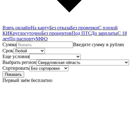
Взять онлайн
На карту
Без отказа
Без проверки
С плохой
КИ
Круглосуточно
Без процентов
Под ПТС
До зарплаты
С 18
лет
По паспорту
МФО
Сумма
Введите сумму в рублях
Срок
Еще условия
Выбрать регион
Сортировать
Показать
Первый заём бесплатно