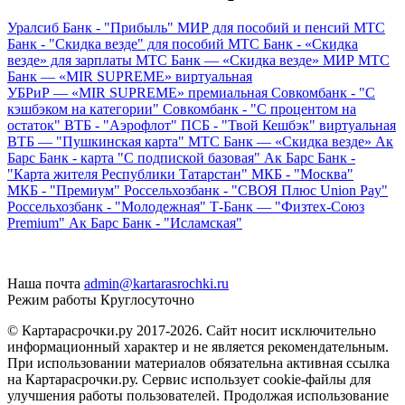
Уралсиб Банк - "Прибыль" МИР для пособий и пенсий
МТС
Банк - "Скидка везде" для пособий
МТС Банк - «Скидка
везде» для зарплаты
МТС Банк — «Скидка везде» МИР
МТС
Банк — «MIR SUPREME» виртуальная
УБРиР — «MIR SUPREME» премиальная
Совкомбанк - "С
кэшбэком на категории"
Совкомбанк - "С процентом на
остаток"
ВТБ - "Аэрофлот"
ПСБ - "Твой Кешбэк" виртуальная
ВТБ — "Пушкинская карта"
МТС Банк — «Скидка везде»
Ак
Барс Банк - карта "С подпиской базовая"
Ак Барс Банк -
"Карта жителя Республики Татарстан"
МКБ - "Москва"
МКБ - "Премиум"
Россельхозбанк - "СВОЯ Плюс Union Pay"
Россельхозбанк - "Молодежная"
Т-Банк — "Физтех-Союз
Premium"
Ак Барс Банк - "Исламская"
Наша почта
admin@kartarasrochki.ru
Режим работы
Круглосуточно
© Картарасрочки.ру 2017-2026.
Сайт носит исключительно
информационный характер и не является рекомендательным.
При использовании материалов обязательна активная ссылка
на Картарасрочки.ру. Сервис использует cookie-файлы для
улучшения работы пользователей. Продолжая использование