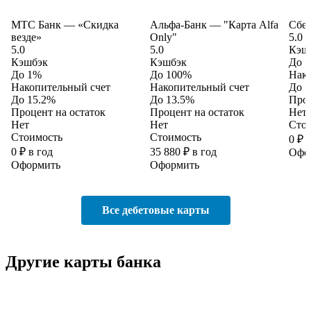
МТС Банк — «Скидка
Альфа-Банк — "Карта Alfa
Сбер
везде»
Only"
5.0
5.0
5.0
Кэш
Кэшбэк
Кэшбэк
До 
До 1%
До 100%
Нако
Накопительный счет
Накопительный счет
До 1
До 15.2%
До 13.5%
Проц
Процент на остаток
Процент на остаток
Нет
Нет
Нет
Сто
Стоимость
Стоимость
0 ₽ 
0 ₽ в год
35 880 ₽ в год
Офо
Оформить
Оформить
Все дебетовые карты
Другие карты банка