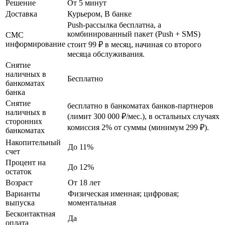
Решение
От 5 минут
Доставка
Курьером, В банке
Push-рассылка бесплатна, а
комбинированный пакет (Push + SMS)
СМС
информирование
стоит 99 ₽ в месяц, начиная со второго
месяца обслуживания.
Снятие
наличных в
Бесплатно
банкоматах
банка
Снятие
бесплатно в банкоматах банков-партнеров
наличных в
(лимит 300 000 ₽/мес.), в остальных случаях
сторонних
комиссия 2% от суммы (минимум 299 ₽).
банкоматах
Накопительный
До 11%
счет
Процент на
До 12%
остаток
Возраст
От 18 лет
Варианты
Физическая именная; цифровая;
выпуска
моментальная
Бесконтактная
Да
оплата