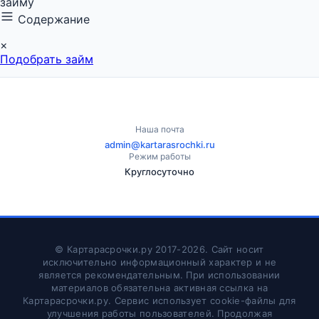
займу
Содержание
×
Подобрать займ
Наша почта
admin@kartarasrochki.ru
Режим работы
Круглосуточно
© Картарасрочки.ру 2017-2026.
Сайт носит
исключительно информационный характер и не
является рекомендательным. При использовании
материалов обязательна активная ссылка на
Картарасрочки.ру. Сервис использует cookie-файлы для
улучшения работы пользователей. Продолжая