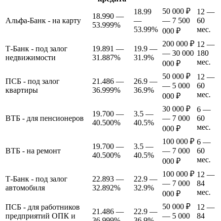
50 000 ₽
18.99
12 —
18.990 —
Альфа-Банк - на карту
—
— 7 500
60
53.999%
53.99%
мес.
000 ₽
200 000 ₽
12 —
Т-Банк - под залог
19.891 —
19.9 —
— 30 000
180
недвижимости
31.887%
31.9%
мес.
000 ₽
50 000 ₽
12 —
ПСБ - под залог
21.486 —
26.9 —
— 5 000
60
квартиры
36.999%
36.9%
мес.
000 ₽
30 000 ₽
6 —
19.700 —
3.5 —
ВТБ - для пенсионеров
— 7 000
60
40.500%
40.5%
мес.
000 ₽
100 000 ₽
6 —
19.700 —
3.5 —
ВТБ - на ремонт
— 7 000
60
40.500%
40.5%
мес.
000 ₽
100 000 ₽
12 —
Т-Банк - под залог
22.893 —
22.9 —
— 7 000
84
автомобиля
32.892%
32.9%
мес.
000 ₽
50 000 ₽
ПСБ - для работников
12 —
21.486 —
22.9 —
предприятий ОПК и
— 5 000
84
36.999%
36.9%