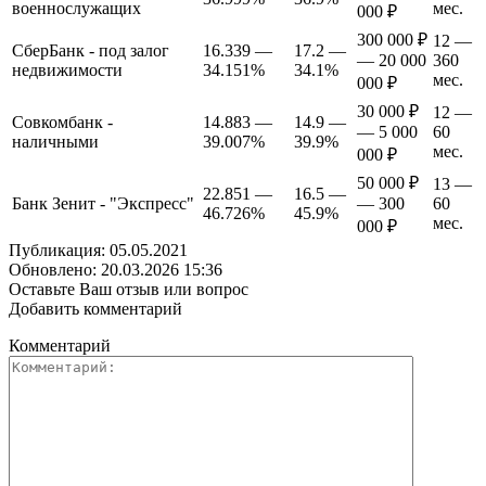
военнослужащих
мес.
000 ₽
300 000 ₽
12 —
СберБанк - под залог
16.339 —
17.2 —
— 20 000
360
недвижимости
34.151%
34.1%
мес.
000 ₽
30 000 ₽
12 —
Совкомбанк -
14.883 —
14.9 —
— 5 000
60
наличными
39.007%
39.9%
мес.
000 ₽
50 000 ₽
13 —
22.851 —
16.5 —
Банк Зенит - "Экспресс"
— 300
60
46.726%
45.9%
мес.
000 ₽
Публикация: 05.05.2021
Обновлено: 20.03.2026 15:36
Оставьте Ваш отзыв или вопрос
Добавить комментарий
Комментарий