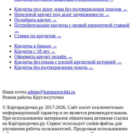
Кредиты под залог дома без подтверждения доходов
→
Нецелевой кредит под залог недвижимости
→
Подобрать кредит
→
Потребительские кредиты с низкой процентной ставкой
→
Ставки по кредитам
→
Кредиты в банках
→
Кредиты с 18 лет
→
Оформить кредит онлайн
→
Кредиты без отказа с плохой кредитной историей
→
Кредиты без подтверждения дохода
→
Наша почта
admin@kartarasrochki.ru
Режим работы
Круглосуточно
© Картарасрочки.ру 2017-2026.
Сайт носит исключительно
информационный характер и не является рекомендательным.
При использовании материалов обязательна активная ссылка
на Картарасрочки.ру. Сервис использует cookie-файлы для
улучшения работы пользователей. Продолжая использование