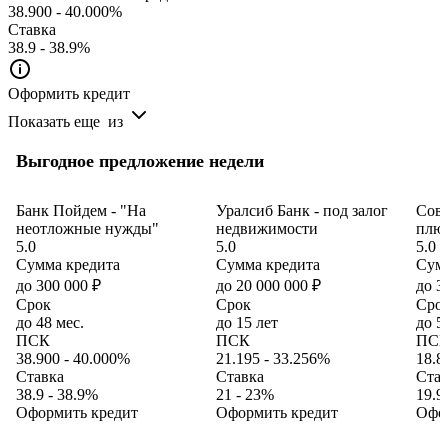
38.900 - 40.000%
Ставка
38.9 - 38.9%
Оформить кредит
Показать еще
из
Выгодное предложение недели
Банк Пойдем - "На
Уралсиб Банк - под залог
Сов
неотложные нужды"
недвижимости
плю
5.0
5.0
5.0
Сумма кредита
Сумма кредита
Сумм
до 300 000 ₽
до 20 000 000 ₽
до 3
Срок
Срок
Сро
до 48 мес.
до 15 лет
до 5
ПСК
ПСК
ПС
38.900 - 40.000%
21.195 - 33.256%
18.8
Ставка
Ставка
Став
38.9 - 38.9%
21 - 23%
19.9
Оформить кредит
Оформить кредит
Офо