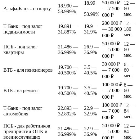
50 000 ₽
18.99
12 —
18.990 —
Альфа-Банк - на карту
—
— 7 500
60
53.999%
53.99%
мес.
000 ₽
200 000 ₽
12 —
Т-Банк - под залог
19.891 —
19.9 —
— 30 000
180
недвижимости
31.887%
31.9%
мес.
000 ₽
50 000 ₽
12 —
ПСБ - под залог
21.486 —
26.9 —
— 5 000
60
квартиры
36.999%
36.9%
мес.
000 ₽
30 000 ₽
6 —
19.700 —
3.5 —
ВТБ - для пенсионеров
— 7 000
60
40.500%
40.5%
мес.
000 ₽
100 000 ₽
6 —
19.700 —
3.5 —
ВТБ - на ремонт
— 7 000
60
40.500%
40.5%
мес.
000 ₽
100 000 ₽
12 —
Т-Банк - под залог
22.893 —
22.9 —
— 7 000
84
автомобиля
32.892%
32.9%
мес.
000 ₽
50 000 ₽
ПСБ - для работников
12 —
21.486 —
22.9 —
предприятий ОПК и
— 5 000
84
36.999%
36.9%
военнослужащих
мес.
000 ₽