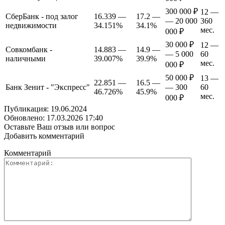
300 000 ₽
12 —
СберБанк - под залог
16.339 —
17.2 —
— 20 000
360
недвижимости
34.151%
34.1%
мес.
000 ₽
30 000 ₽
12 —
Совкомбанк -
14.883 —
14.9 —
— 5 000
60
наличными
39.007%
39.9%
мес.
000 ₽
50 000 ₽
13 —
22.851 —
16.5 —
Банк Зенит - "Экспресс"
— 300
60
46.726%
45.9%
мес.
000 ₽
Публикация: 19.06.2024
Обновлено: 17.03.2026 17:40
Оставьте Ваш отзыв или вопрос
Добавить комментарий
Комментарий