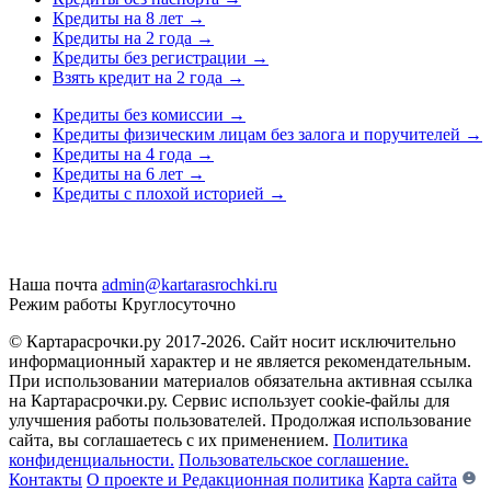
Кредиты на 8 лет
→
Кредиты на 2 года
→
Кредиты без регистрации
→
Взять кредит на 2 года
→
Кредиты без комиссии
→
Кредиты физическим лицам без залога и поручителей
→
Кредиты на 4 года
→
Кредиты на 6 лет
→
Кредиты с плохой историей
→
Наша почта
admin@kartarasrochki.ru
Режим работы
Круглосуточно
© Картарасрочки.ру 2017-2026.
Сайт носит исключительно
информационный характер и не является рекомендательным.
При использовании материалов обязательна активная ссылка
на Картарасрочки.ру. Сервис использует cookie-файлы для
улучшения работы пользователей. Продолжая использование
сайта, вы соглашаетесь с их применением.
Политика
конфиденциальности.
Пользовательское соглашение.
Контакты
О проекте и Редакционная политика
Карта сайта