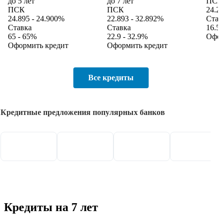
до 5 лет
до 7 лет
ПС
ПСК
ПСК
24.2
24.895 - 24.900%
22.893 - 32.892%
Став
Ставка
Ставка
16.5
65 - 65%
22.9 - 32.9%
Офо
Оформить кредит
Оформить кредит
Все кредиты
Кредитные предложения популярных банков
Кредиты на 7 лет