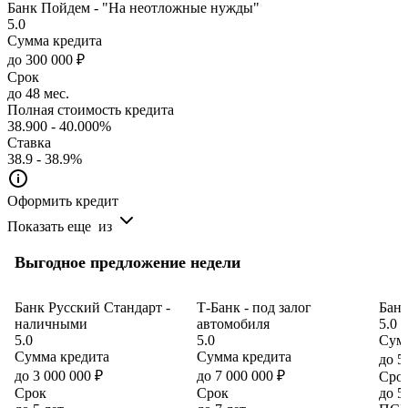
Банк Пойдем - "На неотложные нужды"
5.0
Сумма кредита
до 300 000 ₽
Срок
до 48 мес.
Полная стоимость кредита
38.900 - 40.000%
Ставка
38.9 - 38.9%
Оформить кредит
Показать еще
из
Выгодное предложение недели
Банк Русский Стандарт -
Т-Банк - под залог
Банк
наличными
автомобиля
5.0
5.0
5.0
Сумм
Сумма кредита
Сумма кредита
до 5
до 3 000 000 ₽
до 7 000 000 ₽
Сро
Срок
Срок
до 5