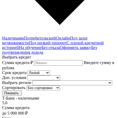
Наличными
Потребительский
Онлайн
Под залог
недвижимости
Под низкий процент
С плохой кредитной
историей
На обучение
Без отказа
Оформить заявку
Без
подтверждения дохода
Выбрать кредит
Сумма кредита ₽
Введите сумму в
рублях
Срок кредита
Доп. условия
Выбрать регион
Сортировать
Показать
Т-Банк - наличными
5.0
Сумма кредита
до 5 000 000 ₽