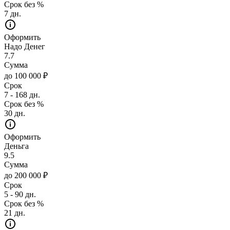
Срок без %
7 дн.
Оформить
Надо Денег
7.7
Сумма
до 100 000 ₽
Срок
7 - 168 дн.
Срок без %
30 дн.
Оформить
Деньга
9.5
Сумма
до 200 000 ₽
Срок
5 - 90 дн.
Срок без %
21 дн.