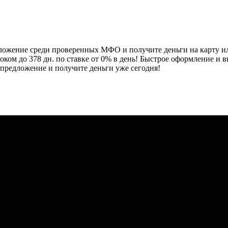
ожение среди проверенных МФО и получите деньги на карту ил
роком до 378 дн. по ставке от 0% в день! Быстрое оформление и 
предложение и получите деньги уже сегодня!