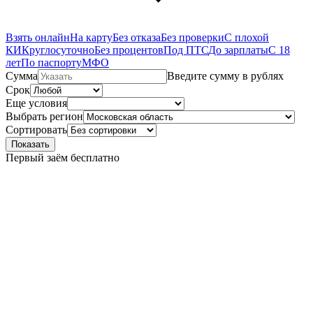
Взять онлайн
На карту
Без отказа
Без проверки
С плохой
КИ
Круглосуточно
Без процентов
Под ПТС
До зарплаты
С 18
лет
По паспорту
МФО
Сумма
Введите сумму в рублях
Срок
Еще условия
Выбрать регион
Сортировать
Показать
Первый заём бесплатно