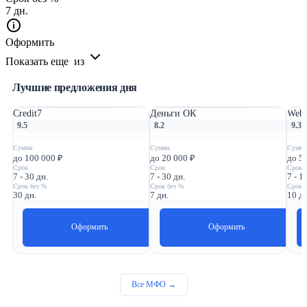
7 дн.
Оформить
Показать еще
из
Лучшие предложения дня
Credit7
Деньги ОК
Webb
9.5
8.2
9.3
Сумма
Сумма
Сумма
до 100 000 ₽
до 20 000 ₽
до 5
Срок
Срок
Срок
7 - 30 дн.
7 - 30 дн.
7 - 1
Срок без %
Срок без %
Срок 
30 дн.
7 дн.
10 дн
Оформить
Оформить
Все МФО →