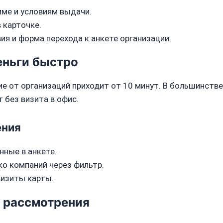
мме и условиям выдачи.
 карточке.
ия и форма перехода к анкете организации.
еньги быстро
ние от организаций приходит от 10 минут. В большинст
т без визита в офис.
ения
ные в анкете.
ко компаний через фильтр.
визиты карты.
и рассмотрения