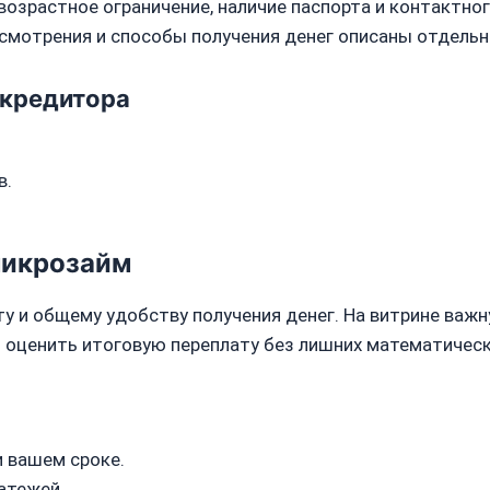
возрастное ограничение, наличие паспорта и контактног
смотрения и способы получения денег описаны отдельн
 кредитора
в.
микрозайм
ту и общему удобству получения денег. На витрине важ
т оценить итоговую переплату без лишних математическ
и вашем сроке.
атежей.