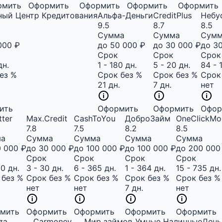
рмить
Оформить
Оформить
Оформить
Оформить
ный Центр Кредитования
Альфа-Деньги
CreditPlus
Небу
9.5
8.7
8.5
Сумма
Сумма
Сум
000 ₽
до 50 000 ₽
до 30 000 ₽
до 3
Срок
Срок
Срок
дн.
1 - 180 дн.
5 - 20 дн.
84 - 
ез %
Срок без %
Срок без %
Срок
21 дн.
7 дн.
нет
ить
Оформить
Оформить
Офор
tter
Max.Credit
CashToYou
ДоброЗайм
OneClickMo
7.8
7.5
8.2
8.5
ма
Сумма
Сумма
Сумма
Сумма
0 000 ₽
до 30 000 ₽
до 100 000 ₽
до 100 000 ₽
до 200 000
Срок
Срок
Срок
Срок
80 дн.
3 - 30 дн.
6 - 365 дн.
1 - 364 дн.
15 - 735 дн.
 без %
Срок без %
Срок без %
Срок без %
Срок без %
нет
нет
7 дн.
нет
мить
Оформить
Оформить
Оформить
Оформить
iza
Carmoney
Мир займов
Умные Наличные
День