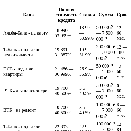
Полная
Банк
стоимость
Ставка
Сумма
Срок
кредита
50 000 ₽
18.99
12 —
18.990 —
Альфа-Банк - на карту
—
— 7 500
60
53.999%
53.99%
мес.
000 ₽
200 000 ₽
12 —
Т-Банк - под залог
19.891 —
19.9 —
— 30 000
180
недвижимости
31.887%
31.9%
мес.
000 ₽
50 000 ₽
12 —
ПСБ - под залог
21.486 —
26.9 —
— 5 000
60
квартиры
36.999%
36.9%
мес.
000 ₽
30 000 ₽
6 —
19.700 —
3.5 —
ВТБ - для пенсионеров
— 7 000
60
40.500%
40.5%
мес.
000 ₽
100 000 ₽
6 —
19.700 —
3.5 —
ВТБ - на ремонт
— 7 000
60
40.500%
40.5%
мес.
000 ₽
100 000 ₽
12 —
Т-Банк - под залог
22.893 —
22.9 —
— 7 000
84