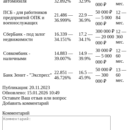
автомобиля
32.892%
32.9%
мес.
000 ₽
50 000 ₽
ПСБ - для работников
12 —
21.486 —
22.9 —
предприятий ОПК и
— 5 000
84
36.999%
36.9%
военнослужащих
мес.
000 ₽
300 000 ₽
12 —
СберБанк - под залог
16.339 —
17.2 —
— 20 000
360
недвижимости
34.151%
34.1%
мес.
000 ₽
30 000 ₽
12 —
Совкомбанк -
14.883 —
14.9 —
— 5 000
60
наличными
39.007%
39.9%
мес.
000 ₽
50 000 ₽
13 —
22.851 —
16.5 —
Банк Зенит - "Экспресс"
— 300
60
46.726%
45.9%
мес.
000 ₽
Публикация: 20.11.2023
Обновлено: 15.01.2026 10:49
Оставьте Ваш отзыв или вопрос
Добавить комментарий
Комментарий