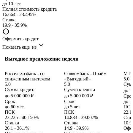
до 10 лет
Полная стоимость кредита
16.664 - 23.495%
Ставка
19.9 - 35.9%
Оформить кредит
Показать еще
из
Выгодное предложение недели
Россельхозбанк - со
Совкомбанк - Прайм
МТС
сниженным платежом
«Выгодный»
5.0
5.0
5.0
Сумм
Сумма кредита
Сумма кредита
до 5
до 5 000 000 ₽
до 5 000 000 ₽
Сро
Срок
Срок
до 5
до 60 мес.
до 5 лет
ПС
ПСК
ПСК
22.1
23.225 - 40.150%
14.883 - 39.007%
Став
Ставка
Ставка
10.9
26.1 - 36.1%
14.9 - 39.9%
Офо