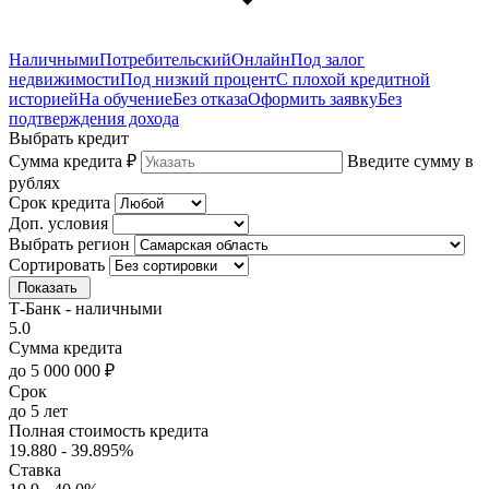
Наличными
Потребительский
Онлайн
Под залог
недвижимости
Под низкий процент
С плохой кредитной
историей
На обучение
Без отказа
Оформить заявку
Без
подтверждения дохода
Выбрать кредит
Сумма кредита ₽
Введите сумму в
рублях
Срок кредита
Доп. условия
Выбрать регион
Сортировать
Показать
Т-Банк - наличными
5.0
Сумма кредита
до 5 000 000 ₽
Срок
до 5 лет
Полная стоимость кредита
19.880 - 39.895%
Ставка