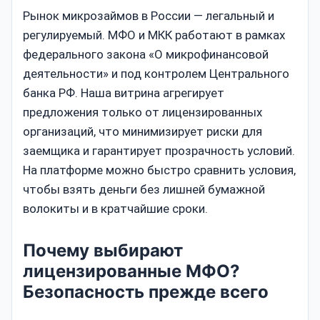
Рынок микрозаймов в России — легальный и
регулируемый. МФО и МКК работают в рамках
федерального закона «О микрофинансовой
деятельности» и под контролем Центрального
банка РФ. Наша витрина агрегирует
предложения только от лицензированных
организаций, что минимизирует риски для
заемщика и гарантирует прозрачность условий.
На платформе можно быстро сравнить условия,
чтобы взять деньги без лишней бумажной
волокиты и в кратчайшие сроки.
Почему выбирают
лицензированные МФО?
Безопасность прежде всего