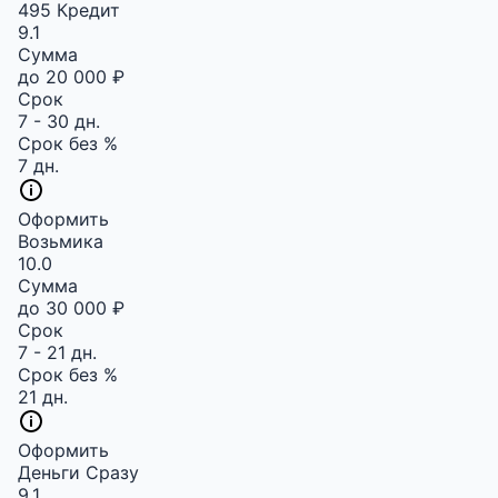
495 Кредит
9.1
Сумма
до 20 000 ₽
Срок
7 - 30 дн.
Срок без %
7 дн.
Оформить
Возьмика
10.0
Сумма
до 30 000 ₽
Срок
7 - 21 дн.
Срок без %
21 дн.
Оформить
Деньги Сразу
9.1