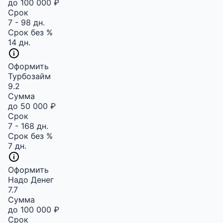
до 100 000 ₽
Срок
7 - 98 дн.
Срок без %
14 дн.
Оформить
Турбозайм
9.2
Сумма
до 50 000 ₽
Срок
7 - 168 дн.
Срок без %
7 дн.
Оформить
Надо Денег
7.7
Сумма
до 100 000 ₽
Срок