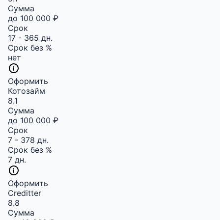
Сумма
до 100 000 ₽
Срок
17 - 365 дн.
Срок без %
нет
Оформить
Котозайм
8.1
Сумма
до 100 000 ₽
Срок
7 - 378 дн.
Срок без %
7 дн.
Оформить
Creditter
8.8
Сумма