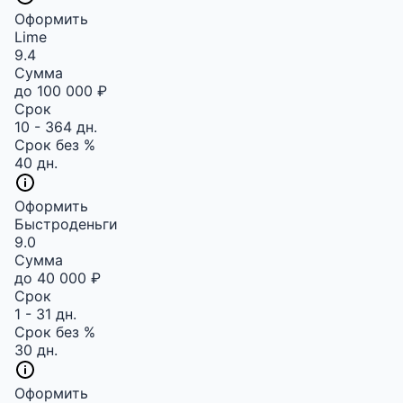
Оформить
Lime
9.4
Сумма
до 100 000 ₽
Срок
10 - 364 дн.
Срок без %
40 дн.
Оформить
Быстроденьги
9.0
Сумма
до 40 000 ₽
Срок
1 - 31 дн.
Срок без %
30 дн.
Оформить