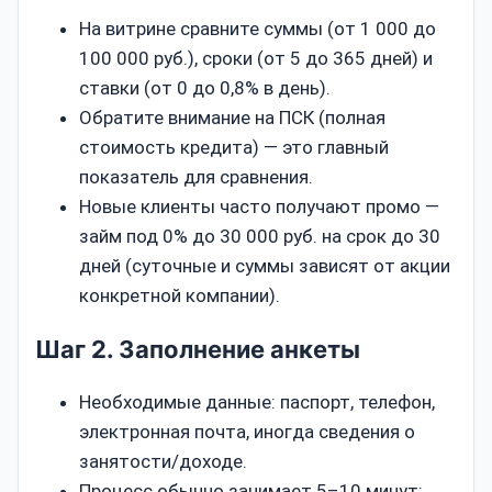
На витрине сравните суммы (от 1 000 до
100 000 руб.), сроки (от 5 до 365 дней) и
ставки (от 0 до 0,8% в день).
Обратите внимание на ПСК (полная
стоимость кредита) — это главный
показатель для сравнения.
Новые клиенты часто получают промо —
займ под 0% до 30 000 руб. на срок до 30
дней (суточные и суммы зависят от акции
конкретной компании).
Шаг 2. Заполнение анкеты
Необходимые данные: паспорт, телефон,
электронная почта, иногда сведения о
занятости/доходе.
Процесс обычно занимает 5–10 минут;