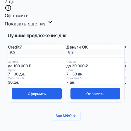
7 дн.
Оформить
Показать еще
из
Лучшие предложения дня
Credit7
Деньги ОК
СМ
9.5
8.2
8.
Сумма
Сумма
Сум
до 100 000 ₽
до 20 000 ₽
до 
Срок
Срок
Сро
7 - 30 дн.
7 - 30 дн.
1 -
Срок без %
Срок без %
Сро
30 дн.
7 дн.
7 д
Оформить
Оформить
Все МФО →