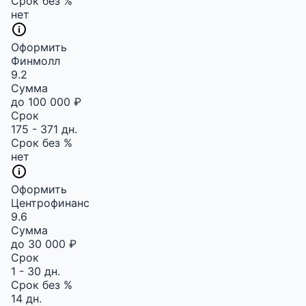
Срок без %
нет
Оформить
Финмолл
9.2
Сумма
до 100 000 ₽
Срок
175 - 371 дн.
Срок без %
нет
Оформить
Центрофинанс
9.6
Сумма
до 30 000 ₽
Срок
1 - 30 дн.
Срок без %
14 дн.