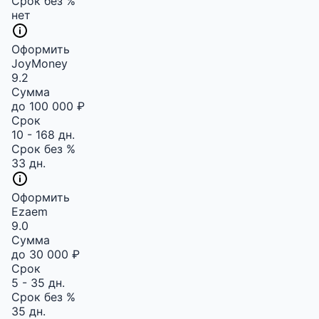
Срок без %
нет
Оформить
JoyMoney
9.2
Сумма
до 100 000 ₽
Срок
10 - 168 дн.
Срок без %
33 дн.
Оформить
Ezaem
9.0
Сумма
до 30 000 ₽
Срок
5 - 35 дн.
Срок без %
35 дн.