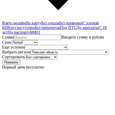
Взять онлайн
На карту
Без отказа
Без проверки
С плохой
КИ
Круглосуточно
Без процентов
Под ПТС
До зарплаты
С 18
лет
По паспорту
МФО
Сумма
Введите сумму в рублях
Срок
Еще условия
Выбрать регион
Сортировать
Показать
Первый заём бесплатно