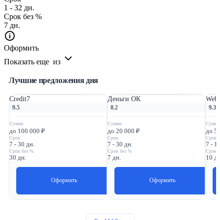
1 - 32 дн.
Срок без %
7 дн.
Оформить
Показать еще
из
Лучшие предложения дня
Credit7
Деньги ОК
Webb
9.5
8.2
9.3
Сумма
Сумма
Сумма
до 100 000 ₽
до 20 000 ₽
до 5
Срок
Срок
Срок
7 - 30 дн.
7 - 30 дн.
7 - 1
Срок без %
Срок без %
Срок 
30 дн.
7 дн.
10 дн
Оформить
Оформить