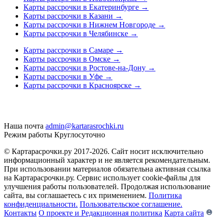
Карты рассрочки в Екатеринбурге
→
Карты рассрочки в Казани
→
Карты рассрочки в Нижнем Новгороде
→
Карты рассрочки в Челябинске
→
Карты рассрочки в Самаре
→
Карты рассрочки в Омске
→
Карты рассрочки в Ростове-на-Дону
→
Карты рассрочки в Уфе
→
Карты рассрочки в Красноярске
→
Наша почта
admin@kartarasrochki.ru
Режим работы
Круглосуточно
© Картарасрочки.ру 2017-2026.
Сайт носит исключительно
информационный характер и не является рекомендательным.
При использовании материалов обязательна активная ссылка
на Картарасрочки.ру. Сервис использует cookie-файлы для
улучшения работы пользователей. Продолжая использование
сайта, вы соглашаетесь с их применением.
Политика
конфиденциальности.
Пользовательское соглашение.
Контакты
О проекте и Редакционная политика
Карта сайта