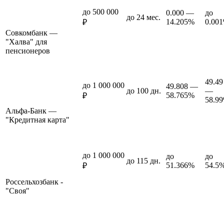
до 500 000
0.000 —
до
до 24 мес.
14.205%
0.00
₽
Совкомбанк —
"Халва" для
пенсионеров
49.49
до 1 000 000
49.808 —
до 100 дн.
—
58.765%
₽
58.9
Альфа-Банк —
"Кредитная карта"
до 1 000 000
до
до
до 115 дн.
51.366%
54.5
₽
Россельхозбанк -
"Своя"