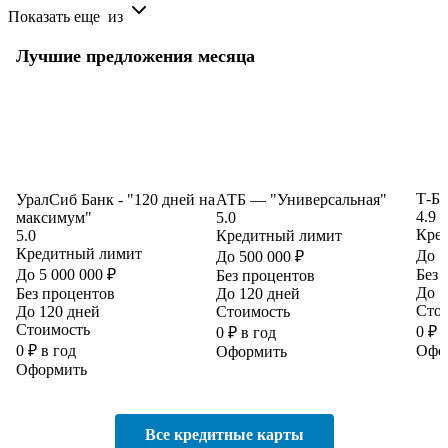
Показать еще
из
Лучшие предложения месяца
Т-Б
УралСиб Банк - "120 дней на
АТБ — "Универсальная"
4.9
максимум"
5.0
Кре
5.0
Кредитный лимит
Кредитный лимит
До 1
До 500 000 ₽
До 5 000 000 ₽
Без 
Без процентов
До 1
Без процентов
До 120 дней
Сто
До 120 дней
Стоимость
Стоимость
0 ₽ 
0 ₽ в год
0 ₽ в год
Офо
Оформить
Оформить
Все кредитные карты