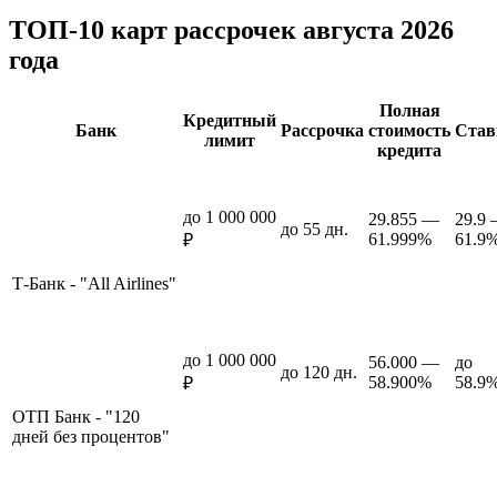
ТОП-10 карт рассрочек августа 2026
года
Полная
Кредитный
Банк
Рассрочка
стоимость
Став
лимит
кредита
до 1 000 000
29.855 —
29.9
до 55 дн.
61.999%
61.9
₽
Т-Банк - "All Airlines"
до 1 000 000
56.000 —
до
до 120 дн.
58.900%
58.9
₽
ОТП Банк - "120
дней без процентов"