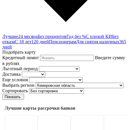
Лучшие
24 месяца
Без процентов
Год без %
С плохой КИ
Без
отказа
С 18 лет
120 дней
Пенсионерам
Для снятия наличных
365
дней
Подобрать карту
Кредитный лимит
Введите сумму
в рублях
Льготный период
Доставка
Еще условия
Выбрать регион
Сортировать
Показать
Лучшие карты рассрочки банков