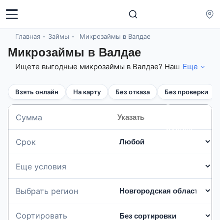
Главная
Займы
Микрозаймы в Валдае
Микрозаймы в Валдае
Ищете выгодные микрозаймы в Валдае? Наш
Еще
сервис поможет вам выбрать лучшие
предложения с быстрым одобрением и
Взять онлайн
На карту
Без отказа
Без проверки
удобными условиями. На 09.08.2026
подобрано микрозаймов 175 шт. с суммой до
Введите
1 000 000 рублей, сроком до 1440 дн. по
Сумма
сумму в
ставке от 0% в день! Оформите заявку онлайн
рублях
и получите деньги на карту за несколько
Срок
минут без лишних документов и ожиданий!
Еще условия
Выбрать регион
Сортировать