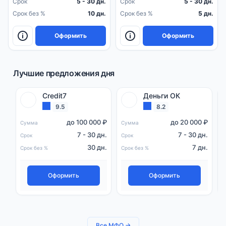
Срок
5 - 30 дн.
Срок
5 - 30 дн.
Срок без %
10 дн.
Срок без %
5 дн.
Оформить
Оформить
Лучшие предложения дня
Credit7
Деньги ОК
9.5
8.2
до 100 000 ₽
до 20 000 ₽
Сумма
Сумма
С
7 - 30 дн.
7 - 30 дн.
Срок
Срок
С
30 дн.
7 дн.
Срок без %
Срок без %
С
Оформить
Оформить
Все МФО →